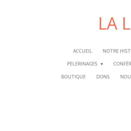
Passer
au
LA 
contenu
principal
ACCUEIL
NOTRE HIS
PELERINAGES
CONFÉR
BOUTIQUE
DONS
NOU