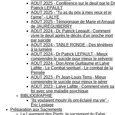
AOUT 2025 - Conférence sur le deuil par le Dr
Patrick LEPAULT
AOUT 2025 - "Tu as du prix à mes yeux et je
t'aime" - LALYE
AOUT 2025 - Témoignage de Marie et Arnaud
de JAURÉGUIBERRY
AOUT 2024 - Dr. Patrick Lepault - Comment
vivre le deuil après le décès d'un proche mort
par suicide
AOUT 2024 - TABLE RONDE - Des ténèbres
à la lumière
AOUT 2024 - Dr Patrick LEPAULT - Mieux
comprendre le suicide pour mieux le prévenir
AOUT 2024 - Don Anne Guillaume et Lalye
Lafitte - Le Combat spirituel - Le combat de la
Pensée
AOUT 2023 - Pr Jean-Louis Terra - Mieux
comprendre le suicide pour mieux le gérer
AOUT 2023 - Lalye Lafitte - Comment vivre sa
foi avec une maladie psychique
BIBLIOGRAPHIE
"Ils voulaient mourir ils ont éclairé ma vie" -
Éric Lestage
Préparation aux Sacrements
Le Lavement des Pieds, le sacrement du Frère